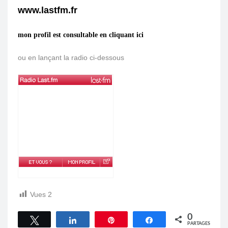
www.lastfm.fr
mon profil est consultable en cliquant ici
ou en lançant la radio ci-dessous
Vues
2
0
Tweetez
Partagez
Épingle
Partagez
PARTAGES