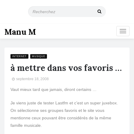
R
e
c
h
Manu M
T
e
o
r
g
c
g
h
l
e
INTERNET
MUSIQUE
e
z
à mettre dans vos favoris …
n
a
septembre 18, 2008
v
i
Vaut mieux tard que jamais, diront certains …
g
a
Je viens juste de tester Lastfm et c’est un super juxebox.
t
i
On sélectionne ses groupes favoris et le site vous
o
mentionne ceux pouvant être considérés de la même
n
famille musicale.