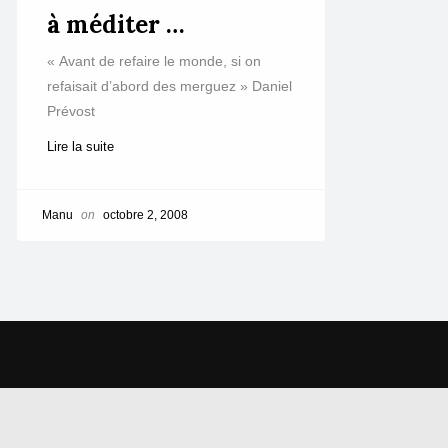
à méditer …
« Avant de refaire le monde, si on
refaisait d’abord des merguez » Daniel
Prévost
Lire la suite
Manu
on
octobre 2, 2008