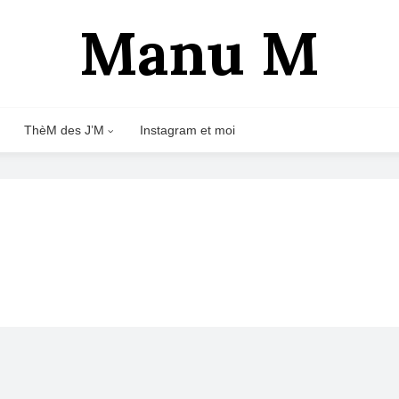
Manu M
ThèM des J’M
Instagram et moi