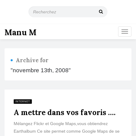
R
e
c
h
Manu M
T
e
o
r
g
c
g
h
l
e
Archive for
e
z
n
"novembre 13th, 2008"
a
v
i
g
a
INTERNET
t
A mettre dans vos favoris ….
i
o
n
Mélangez Flickr et Google Maps,vous obtiendrez
Earthalbum Ce site permet comme Google Maps de se