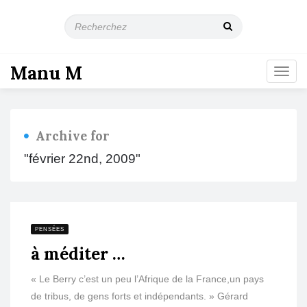
R
e
c
h
Manu M
T
e
o
r
g
c
g
h
l
e
Archive for
e
z
n
"février 22nd, 2009"
a
v
i
g
a
PENSÉES
t
à méditer …
i
o
n
« Le Berry c’est un peu l’Afrique de la France,un pays
de tribus, de gens forts et indépendants. » Gérard