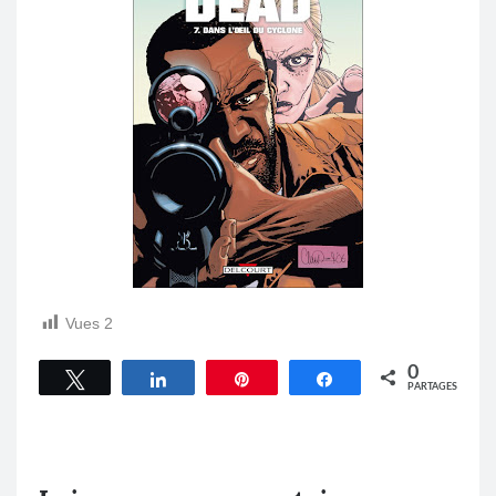
Vues
2
0
Tweetez
Partagez
Épingle
Partagez
PARTAGES