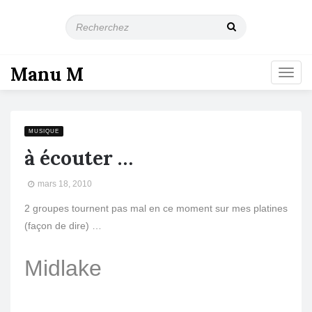
R
e
c
h
Manu M
T
e
o
r
g
c
g
h
l
e
MUSIQUE
e
z
à écouter …
n
a
mars 18, 2010
v
i
2 groupes tournent pas mal en ce moment sur mes platines
g
(façon de dire) …
a
t
i
Midlake
o
n