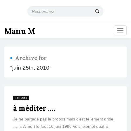
R
e
c
h
Manu M
T
e
o
r
g
c
g
h
l
e
Archive for
e
z
n
"juin 25th, 2010"
a
v
i
g
a
PENSÉES
t
à méditer ….
i
o
n
Je ne partage pas le propos mais c’est tellement drôle
…. « A mort le foot 16 juin 1986 Voici bientôt quatre