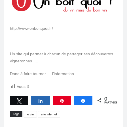
http://www.onboitquoi.fr/
Un site qui permet à chacun de partager ses découvertes
vigneronnes ….
Donc à faire tourner … l’information ….
Vues
3
0
Tweetez
Partagez
Épingle
Partagez
PARTAGES
Tags
le vin
site internet