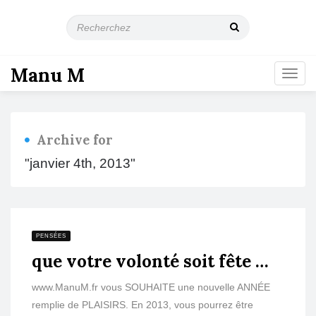
R
e
c
h
Manu M
T
e
o
r
g
c
g
h
l
e
Archive for
e
z
n
"janvier 4th, 2013"
a
v
i
g
a
PENSÉES
t
que votre volonté soit fête …
i
o
n
www.ManuM.fr vous SOUHAITE une nouvelle ANNÉE
remplie de PLAISIRS. En 2013, vous pourrez être