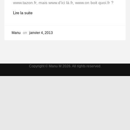
www.tazon.fr, mais www.d’ici là.fr, www.on boit quoi.fr ?
Lire la suite
Manu
on
janvier 4, 2013
Copyright © Manu M 2026. All rights reserved.