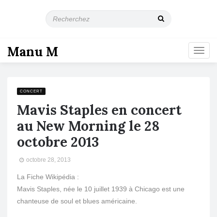
R
e
c
h
Manu M
T
e
o
r
g
c
g
h
l
e
CONCERT
e
z
Mavis Staples en concert
n
a
au New Morning le 28
v
octobre 2013
i
g
a
octobre 28, 2013
t
La Fiche Wikipédia :
i
o
Mavis Staples, née le 10 juillet 1939 à Chicago est une
n
chanteuse de soul et blues américaine.