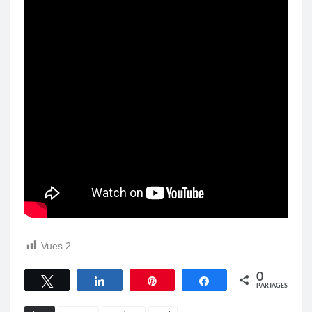
Vues
2
0
Tweetez
Partagez
Épingle
Partagez
PARTAGES