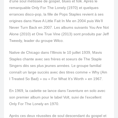
d’une soul métissée de gospel, blues et folk. Après le
remarquable Only For The Lonely (1970) et quelques
errances disco-pop, la fille de Pops Staples revient à ses
origines dans Have A Little Fait In Me en 2004 puis We’ll
Never Turn Back en 2007. Les albums suivants You Are Not
Alone (2010) et One True Vine (2013) sont produits par Jeff
Tweedy, leader du groupe Wilco.
Native de Chicago dans l’Illinois le 10 juillet 1939, Mavis
Staples chante avec ses frères et soeurs de The Staple
Singers dès ses plus jeunes années. Le groupe familial
connaît un large succès avec des titres comme « Why (Am
I Treated So Bad) » ou « For What It’s Worth » en 1967.
En 1969, la cadette se lance dans l’aventure en solo avec
son premier album pour le label Volt, suivi de l’excellent
Only For The Lonely en 1970.
Après ces deux réussites de soul descendant du gospel et