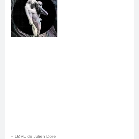
– LØVE de Julien Doré