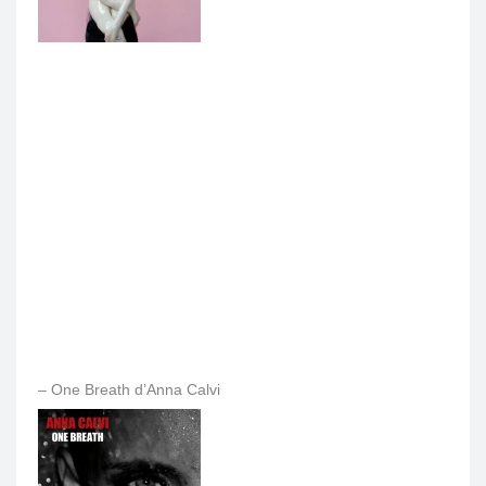
– One Breath d’Anna Calvi