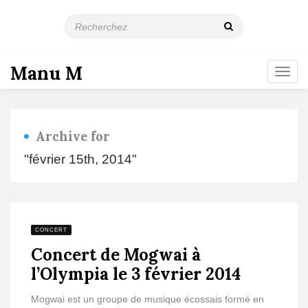
R
e
c
h
Manu M
T
e
o
r
g
c
g
h
l
e
Archive for
e
z
n
"février 15th, 2014"
a
v
i
g
a
CONCERT
t
Concert de Mogwai à
i
o
l’Olympia le 3 février 2014
n
Mogwai est un groupe de musique écossais formé en