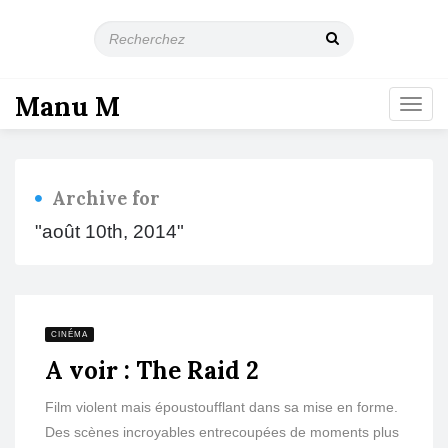
R
e
c
h
Manu M
T
e
o
r
g
c
g
h
l
e
Archive for
e
z
n
"août 10th, 2014"
a
v
i
g
a
CINÉMA
t
A voir : The Raid 2
i
o
n
Film violent mais époustoufflant dans sa mise en forme.
Des scènes incroyables entrecoupées de moments plus