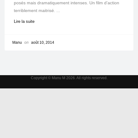
posés mais dramatiquement intenses. Un film d’action
terriblement maitrisé. ...
Lire la suite
Manu
on
août 10, 2014
Copyright © Manu M 2026. All rights reserved.