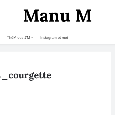
Manu M
ThèM des J’M
Instagram et moi
s_courgette