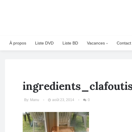
À propos
Liste DVD
Liste BD
Vacances
Contact
ingredients_clafouti
By:
Manu
août 23, 2014
0