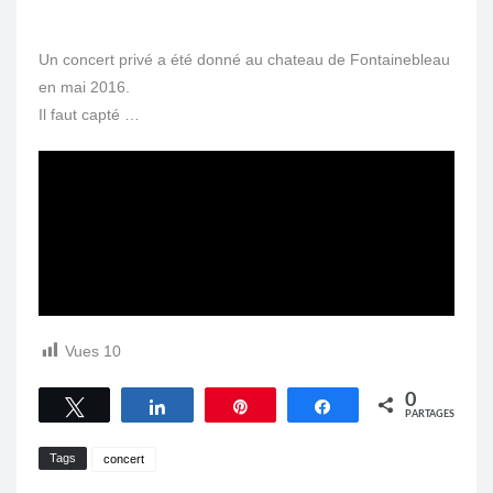
Un concert privé a été donné au chateau de Fontainebleau
en mai 2016.
Il faut capté …
Vues
10
0
Tweetez
Partagez
Épingle
Partagez
PARTAGES
Tags
concert