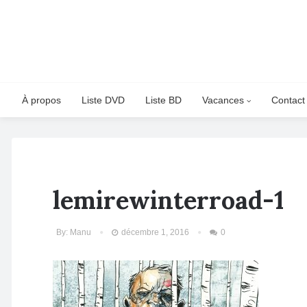
À propos
Liste DVD
Liste BD
Vacances
Contact
lemirewinterroad-1
By:
Manu
décembre 1, 2016
0