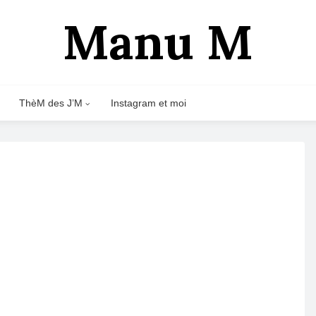
Manu M
ThèM des J’M
Instagram et moi