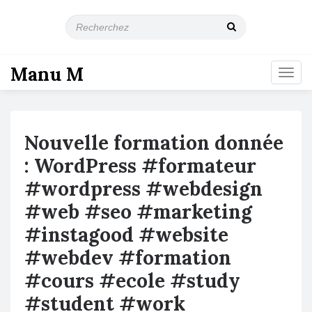
R
e
c
h
Manu M
T
e
o
r
g
c
g
h
l
e
Nouvelle formation donnée
e
z
n
: WordPress #formateur
a
#wordpress #webdesign
v
i
#web #seo #marketing
g
a
#instagood #website
t
#webdev #formation
i
o
#cours #ecole #study
n
#student #work