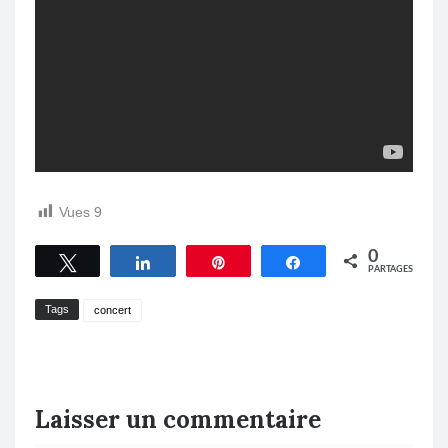
Vues
9
0
Tweetez
Partagez
Épingle
Partagez
PARTAGES
Tags
concert
Laisser un commentaire