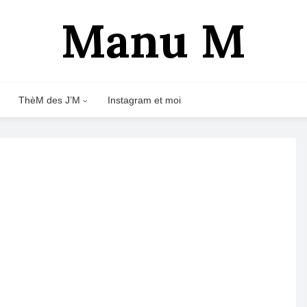
Manu M
ThèM des J’M
Instagram et moi