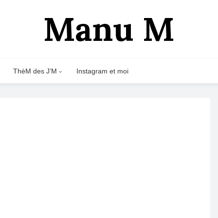
Manu M
ThèM des J’M
Instagram et moi