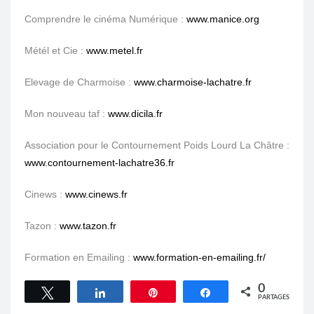
Comprendre le cinéma Numérique :
www.manice.org
Métél et Cie :
www.metel.fr
Elevage de Charmoise :
www.charmoise-lachatre.fr
Mon nouveau taf :
www.dicila.fr
Association pour le Contournement Poids Lourd La Châtre :
www.contournement-lachatre36.fr
Cinews :
www.cinews.fr
Tazon :
www.tazon.fr
Formation en Emailing :
www.formation-en-emailing.fr/
0
Tweetez
Partagez
Épingle
Partagez
PARTAGES