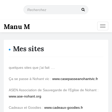
R
e
c
h
Manu M
T
e
o
r
g
c
g
h
Mes sites
l
e
e
z
n
a
v
quelques sites que j’ai fait ….
i
g
Ça se passe à Nohant vic :
www.casepasseanohantvic.fr
a
t
ASEN Association de Sauvegarde de l’Eglise de Nohant :
i
www.ase-nohant.org
o
n
Cadeaux et Goodies :
www.cadeaux-goodies.fr