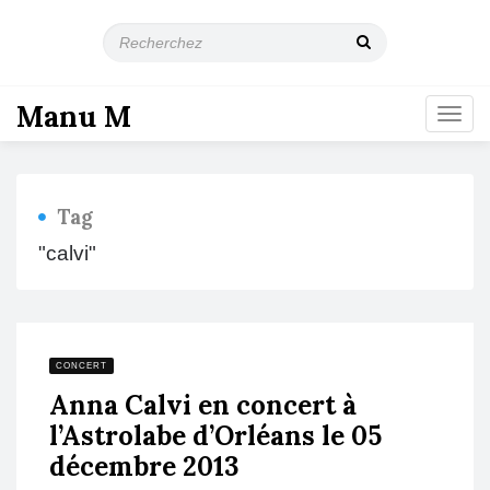
R
e
c
h
Manu M
T
e
o
r
g
c
g
h
l
e
Tag
e
z
n
"calvi"
a
v
i
g
a
CONCERT
t
Anna Calvi en concert à
i
o
l’Astrolabe d’Orléans le 05
n
décembre 2013