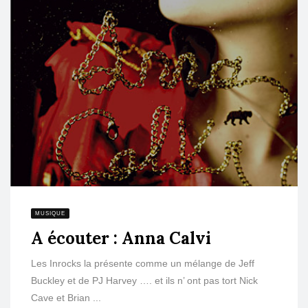
MUSIQUE
A écouter : Anna Calvi
Les Inrocks la présente comme un mélange de Jeff
Buckley et de PJ Harvey …. et ils n’ ont pas tort Nick
Cave et Brian ...