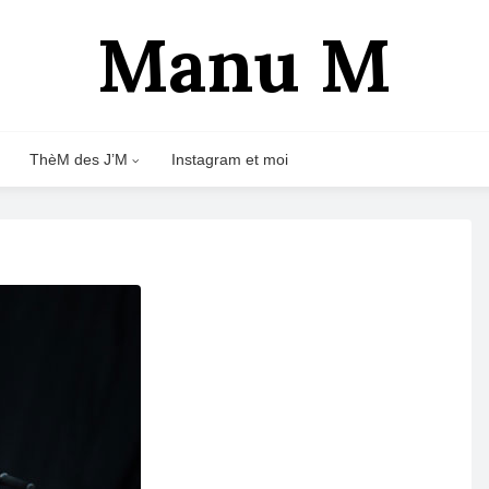
Manu M
ThèM des J’M
Instagram et moi