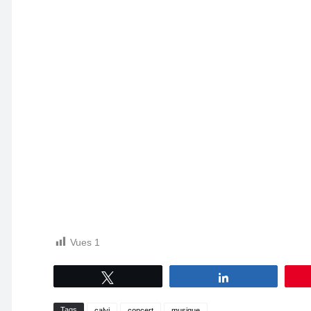
Vues
1
Tweetez
Partagez
Tags
calvi
concert
musique