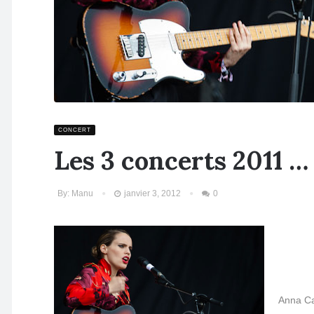
CONCERT
Les 3 concerts 2011 …
By:
Manu
janvier 3, 2012
0
Anna Ca