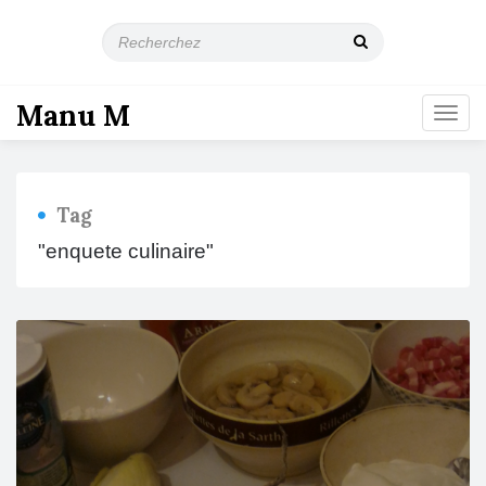
R
e
c
h
Manu M
T
e
o
r
g
c
g
h
l
e
Tag
e
z
n
"enquete culinaire"
a
v
i
g
a
t
i
o
n