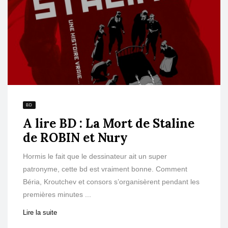
BD
A lire BD : La Mort de Staline
de ROBIN et Nury
Hormis le fait que le dessinateur ait un super
patronyme, cette bd est vraiment bonne. Comment
Béria, Kroutchev et consors s’organisèrent pendant les
premières minutes ...
Lire la suite