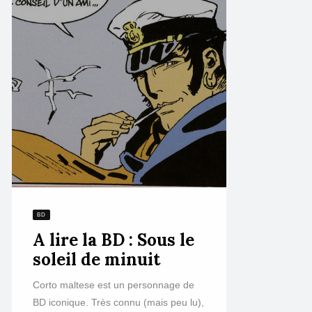
BD
A lire la BD : Sous le
soleil de minuit
Corto maltese est un personnage de
BD iconique. Très connu (mais peu lu),