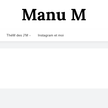
Manu M
ThèM des J’M
Instagram et moi