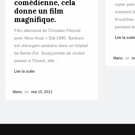
comédienne, cela
super patr
donne un film
vraiment 
magnifique.
Kroutchev 
pendant le
Film allemand de Christian Petzold
Lire la suit
avec Nina Hoss « Eté 1980. Barbara
est chirurgien-pédiatre dans un hôpital
de Berlin-Est. Soupçonnée de vouloir
Manu
on
o
passer à l’Ouest, elle ...
Lire la suite
Manu
on
mai 15, 2012