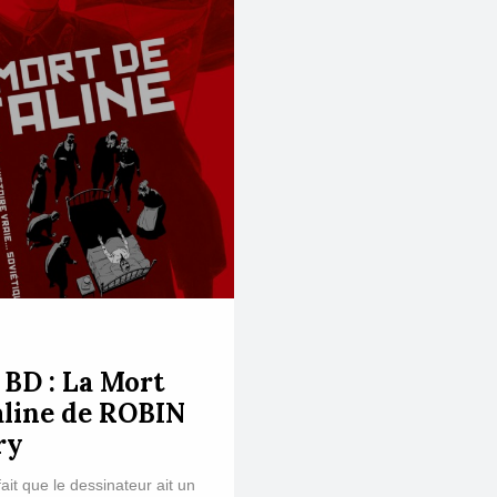
e BD : La Mort
aline de ROBIN
ry
ait que le dessinateur ait un