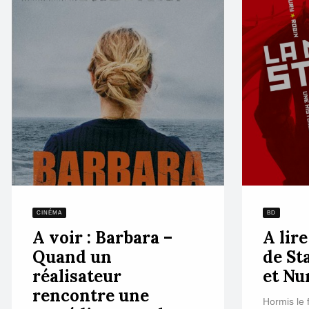
CINÉMA
BD
A voir : Barbara –
A lir
Quand un
de St
réalisateur
et Nu
rencontre une
Hormis le f