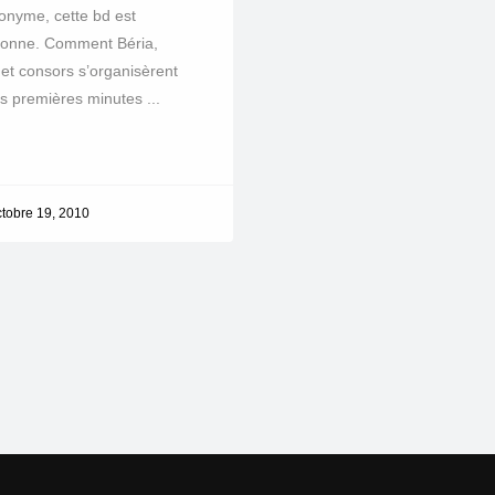
onyme, cette bd est
bonne. Comment Béria,
et consors s’organisèrent
s premières minutes ...
e
ctobre 19, 2010